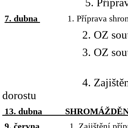
5. Příprava „Zp
7. dubna
1. Příprava shromáž
2. OZ soutěží 
3. OZ soutěží 
4. Zajištění přípr
dorostu
13. dubna SHROMÁŽDĚNÍ
9. června
1. Zajištění přípra