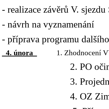
- realizace závěrů V. sjez
- návrh na vyznamenání
- příprava programu dalšího
4. února
1. Zhodnocení VV
2. PO oč
3. Projednání čerpá
4. OZ Zimního 