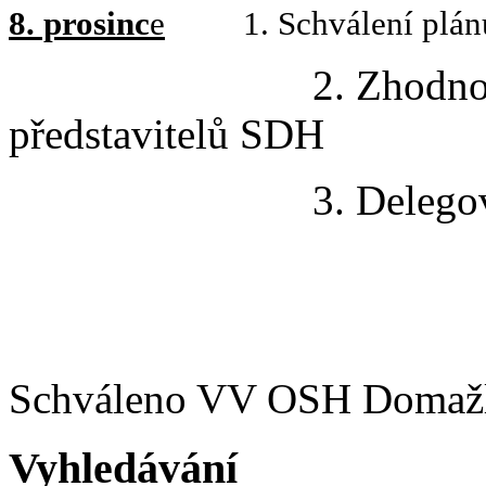
8. prosinc
e
1. Schválení plánu 
2. Zhodnocení jed
představitelů SDH
3. Delegování
Schváleno VV OSH Domaž
Vyhledávání