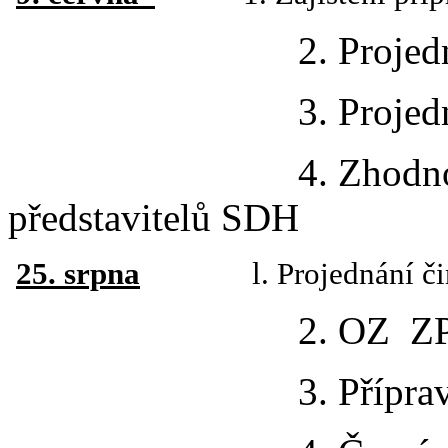
2. Projednání čin
3. Projednání činn
4. Zhodnocení je
představitelů SDH
25. srpna
l. Projednání činnos
2. OZ ZPV MH 
3. Příprava „Zp