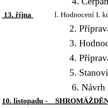
4. Čerpání rozpoč
13. října
l. Hodnocení I. ko
2. Příprava shromá
3. Hodnocení ORP 
4. Příprava VVH 
5. Stanovit inven
6. Návrh rozpočt
10. listopadu - SHROMÁŽ