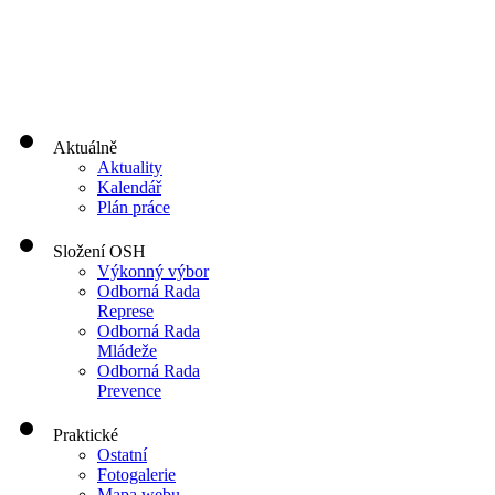
Aktuálně
Aktuality
Kalendář
Plán práce
Složení OSH
Výkonný výbor
Odborná Rada
Represe
Odborná Rada
Mládeže
Odborná Rada
Prevence
Praktické
Ostatní
Fotogalerie
Mapa webu