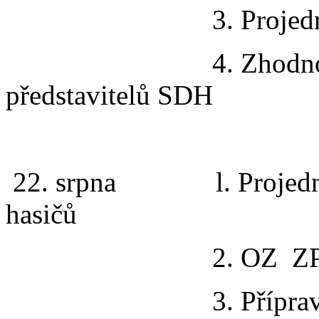
3. Projednání činn
4. Zhodnocení je
představitelů SDH
22. srpna l. Projednání 
hasičů
2. OZ ZPV MH 
3. Příprava „Zp