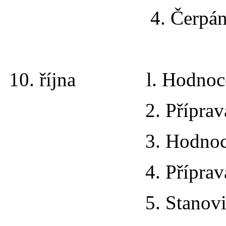
4. Čerpání rozpoč
10. října l. Hodnocení
2. Příprava shromá
3. Hodnocení ORP 
4. Příprava VVH 
5. Stanovit inven