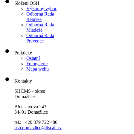
Složení OSH
Výkonný výbor
Odborná Rada
Represe
Odborná Rada
Mládeže
Odborná Rada
Prevence
Praktické
Ostatní
Fotogalerie
Mapa webu
Kontakty
SHČMS - okres
Domažlice
Břetislavova 243
34401 Domažlice
tel.: +420 379 722 480
osh.domazlice@tiscali.cz