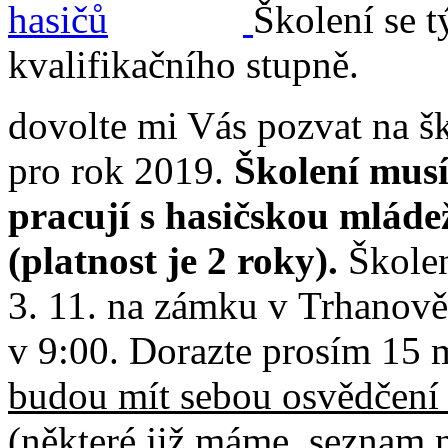
Školení se t
kvalifikačního stupně.
dovolte mi Vás pozvat na š
pro rok 2019.
Školení musí 
pracují s hasičskou mládež
(platnost je 2 roky).
Školen
3. 11. na zámku v Trhanově
v 9:00. Dorazte prosím 15
budou mít sebou osvědčení o
(některé již máme, seznam